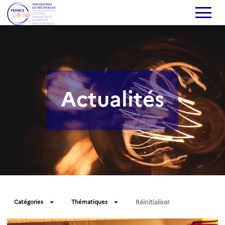
Actualités
Réinitialiser
Catégories
Thématiques
A venir
AgriPV-ER