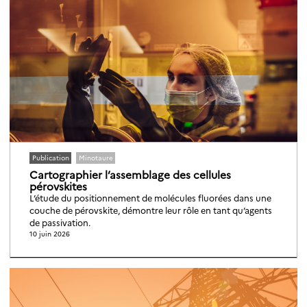
Article
AI-NRGY
Événements
BioFlexPV
Faits marquants
DC-Architect
Médiation
Fine4Cast
Newsletter
Flex-Mediation
Publication
FlexTASE
Réseaux sociaux
HyMES
IOTA
Publication
Minotaure
Cartographier l’assemblage des cellules
LCA-TASE
pérovskites
L’étude du positionnement de molécules fluorées dans une
Minotaure
couche de pérovskite, démontre leur rôle en tant qu’agents
PEPR
de passivation.
10 juin 2026
PowDev
Smart4Module
Solstice
TASTING