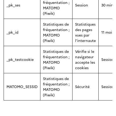
fréquentation ;
_pk_ses
Session
30 minu
MATOMO
(Piwik)
Statistiques de
Statistiques
fréquentation ;
des pages
_pk_id
11 mois
MATOMO
vues par
(Piwik)
l’internaute
Statistiques de
Vérifie si le
fréquentation ;
navigateur
_pk_testcookie
Session
MATOMO
accepte les
(Piwik)
cookies
Statistiques de
fréquentation ;
MATOMO_SESSID
Sécurité
Session
MATOMO
(Piwik)