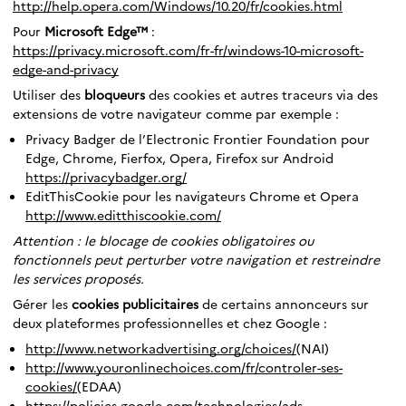
http://help.opera.com/Windows/10.20/fr/cookies.html
Pour
Microsoft Edge™
:
https://privacy.microsoft.com/fr-fr/windows-10-microsoft-
edge-and-privacy
Utiliser des
bloqueurs
des cookies et autres traceurs via des
extensions de votre navigateur comme par exemple :
Privacy Badger de l’Electronic Frontier Foundation pour
Edge, Chrome, Fierfox, Opera, Firefox sur Android
https://privacybadger.org/
EditThisCookie pour les navigateurs Chrome et Opera
http://www.editthiscookie.com/
Attention : le blocage de cookies obligatoires ou
fonctionnels peut perturber votre navigation et restreindre
les services proposés.
Gérer les
cookies publicitaires
de certains annonceurs sur
deux plateformes professionnelles et chez Google :
http://www.networkadvertising.org/choices/
(NAI)
http://www.youronlinechoices.com/fr/controler-ses-
cookies/
(EDAA)
https://policies.google.com/technologies/ads