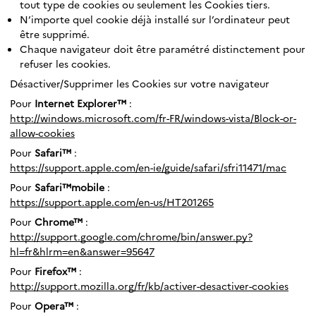
tout type de cookies ou seulement les Cookies tiers.
N’importe quel cookie déjà installé sur l’ordinateur peut
être supprimé.
Chaque navigateur doit être paramétré distinctement pour
refuser les cookies.
Désactiver/Supprimer les Cookies sur votre navigateur
Pour
Internet Explorer™
:
http://windows.microsoft.com/fr-FR/windows-vista/Block-or-
allow-cookies
Pour
Safari™
:
https://support.apple.com/en-ie/guide/safari/sfri11471/mac
Pour
Safari™mobile
:
https://support.apple.com/en-us/HT201265
Pour
Chrome™
:
http://support.google.com/chrome/bin/answer.py?
hl=fr&hlrm=en&answer=95647
Pour
Firefox™
:
http://support.mozilla.org/fr/kb/activer-desactiver-cookies
Pour
Opera™
: