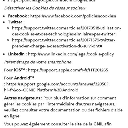
Désactiver les Cookies de réseaux sociaux
Facebook
:
https://www.facebook.com/policies/cookies/
T
witter
:
https://support.twitter.com/articles/20170518-utilisation-
des-cookies-et-des-technologies-similaires-par-twitter
https://support.twitter.com/articles/20171379-twitter-
prend-en-charge-la-desactivation-du-suivi-dnt#
L
inkedIn
:
http://www.linkedin.com/legal/cookie-policy
Paramétrage de votre smartphone
Pour
iOS™
:
https://support.apple.com/fr-fr/HT201265
Pour
Android™
:
https://support.google.com/accounts/answer/32050?
hl=fr&co=GENIE.Platform%3DAndroid
Autres navigateurs :
Pour plus d’information sur comment
gérer les cookies par l’intermédiaire d’autres navigateurs,
veuillez consulter votre documentation ou des fichiers d’aide
en ligne.
Vous pouvez également consulter le site de la
CNIL
afin