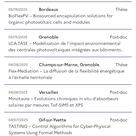
Bordeaux
Thèse
05/19/2025
BioFlexPV – Biosourced encapsulation solutions for
organic photovoltaic cells and modules
Grenoble
Post-doc
05/15/2025
LCA-TASE – Modélisation de l’impact environnemental
des centrales photovoltaïques intégrées aux bâtiments…
Champs-sur-Marne, Grenoble
Thèse
04/28/2025
Flex-Mediation – La diffusion de la flexibilité énergétique
à l’échelle territoriale
Versailles
Post-doc
04/24/2025
Minotaure – Evolutions chimiques in situ d’absorbeurs
solaires par mesures ToF-SIMS et XPS
Gif-sur-Yvette
Post-doc
04/07/2025
TASTING – Control Algorithms for Cyber-Physical
Systems Using Formal Methods