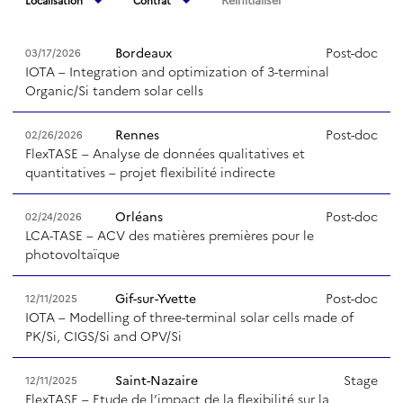
Tout
Tout
Bordeaux
Post-doc
03/17/2026
Bordeaux
CDD
IOTA – Integration and optimization of 3-terminal
Champs-sur-Marne
Post-doc
Organic/Si tandem solar cells
Gif-sur-Yvette
Stage
Rennes
Post-doc
02/26/2026
Grenoble
Thèse
FlexTASE – Analyse de données qualitatives et
Nancy
quantitatives – projet flexibilité indirecte
Orléans
Orléans
Post-doc
02/24/2026
Palaiseau
LCA-TASE – ACV des matières premières pour le
Rennes
photovoltaïque
Saint-Nazaire
Gif-sur-Yvette
Post-doc
12/11/2025
Strasbourg
IOTA – Modelling of three-terminal solar cells made of
Toulouse
PK/Si, CIGS/Si and OPV/Si
Versailles
Saint-Nazaire
Stage
12/11/2025
FlexTASE – Etude de l’impact de la flexibilité sur la