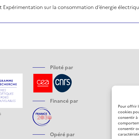
t Expérimentation sur la consommation d’énergie électrique v
Piloté par
Financé par
Pour offrir 
cookies pou
s
consentir à
comportemen
consentir o
Opéré par
caractéristi