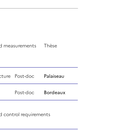
ted measurements
Thèse
cture
Post-doc
Palaiseau
Post-doc
Bordeaux
nd control requirements