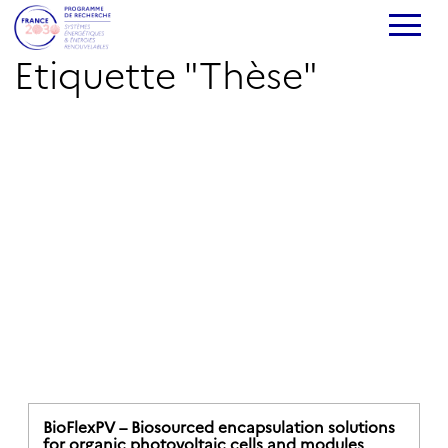
Etiquette "Thèse"
BioFlexPV – Biosourced encapsulation solutions
for organic photovoltaic cells and modules