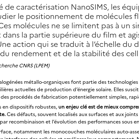
ncé de caractérisation NanoSIMS, les équ
ier le positionnement de molécules f
Ces molécules ne se limitent pas à un 
 dans la partie supérieure du film et 
ne action qui se traduit à l’échelle du d
u rendement et de la stabilité des cellu
echerche CNRS (LPEM)
 halogénées métallo-organiques font partie des technologies
ères actuelles de production d’énergie solaire. Elles suscite
des procédés de fabrication potentiellement simples, rapi
 en dispositifs robustes,
un enjeu clé est de mieux compren
te.
Ces défauts, souvent localisés aux surfaces et aux joints
es par recombinaison et l’évolution des performances sous e
urface, notamment les monocouches moléculaires auto-asse
es interfaces des cellules et améliorer leur comportement. M