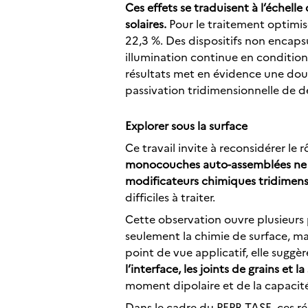
Ces effets se traduisent à l’échell
solaires.
Pour le traitement optimis
22,3 %. Des dispositifs non encaps
illumination continue en conditio
résultats met en évidence une doubl
passivation tridimensionnelle de dé
Explorer sous la surface
Ce travail invite à reconsidérer le
monocouches auto-assemblées ne s
modificateurs chimiques tridimens
difficiles à traiter.
Cette observation ouvre plusieurs 
seulement la chimie de surface, mais
point de vue applicatif, elle suggè
l’interface, les joints de grains et 
moment dipolaire et de la capacité
Dans le cadre du PEPR TASE, ces ré