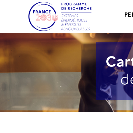
PE
Car
d