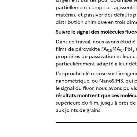
partiellement comprise : agissent-
matériau et passiver des défauts p
distribution chimique en trois dim
Suivre le signal des molécules fluor
Dans ce travail, nous avons étudi
films de pérovskite FA
MA
PbI
u
0.9
0.1
3
propriétés de passivation et leur 
particulièrement adapté à leur dét
L’approche clé repose sur l’imageri
nanométrique, ou NanoSIMS, qui per
le signal du fluor, nous avons pu v
résultats montrent que ces molécul
supérieure du film, jusqu’à près d
aux joints de grains.