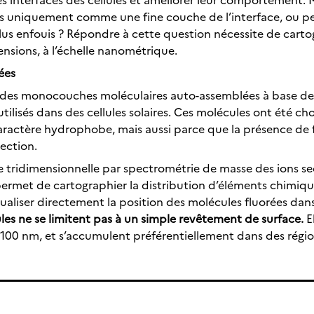
ils uniquement comme une fine couche de l’interface, ou pe
lus enfouis ? Répondre à cette question nécessite de carto
ensions, à l’échelle nanométrique.
ées
é des monocouches moléculaires auto-assemblées à base de s
tilisés dans des cellules solaires. Ces molécules ont été c
caractère hydrophobe, mais aussi parce que la présence de
ection.
e tridimensionnelle par spectrométrie de masse des ions sec
met de cartographier la distribution d’éléments chimiques
isualiser directement la position des molécules fluorées da
es ne se limitent pas à un simple revêtement de surface.
E
e 100 nm, et s’accumulent préférentiellement dans des régio