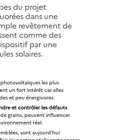
ipes du projet
luorées dans une
simple revêtement de
agissent comme des
ispositif par une
les solaires.
 photovoltaïques les plus
nt un fort intérêt car elles
des et peu énergivores.
dre et contrôler les défauts
 de grains, peuvent influencer
nvironnement réel.
mblées, sont aujourd’hui
ais leur action réelle reste encore