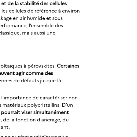
t de la stabilité des cellules
es cellules de référence à environ
ckage en air humide et sous
erformance, l’ensemble des
lassique, mais aussi une
ovoltaïques à pérovskites.
Certaines
peuvent agir comme des
 zones de défauts jusque-là
 l’importance de caractériser non
s matériaux polycristallins. D’un
 pourrait viser simultanément
re, de la fonction d’ancrage, du
tant.
nologies photovoltaïques plus