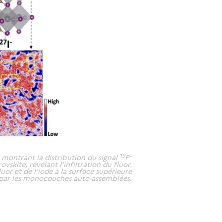
19
–
montrant la distribution du signal
F
vskite, révélant l’infiltration du fluor.
or et de l’iode à la surface supérieure
e par les monocouches auto-assemblées.