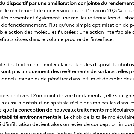
e du dispositif par une amélioration conjointe du rendement e
é, le rendement de conversion passe d’environ 20,5 % pour l
ulés présentent également une meilleure tenue lors du sto
n de fonctionnement. Plus qu’une simple optimisation de p
e action des molécules fluorées : une action interfaciale c
fauts situés dans le volume proche de l’interface.
 rôle des traitements moléculaires dans les dispositifs phot
ont pas uniquement des revêtements de surface : elles 
ionnels
, capables de pénétrer dans le film et de cibler des
perspectives. D’un point de vue fondamental, elle souligne
 aussi la distribution spatiale réelle des molécules dans le
re que
la conception de nouveaux traitements moléculaires
la stabilité environnementale
. Le choix de la taille moléculai
 d’infiltration devient alors un levier de conception impor
sultats s’inscrivent dans l’objectif de développer des tech